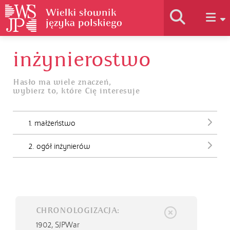
inżynierostwo
Historia słownika
Hasło ma wiele znaczeń,
wybierz to, które Cię interesuje
Jak korzystać
1. małżeństwo
Podstawy naukowe
2. ogół inżynierów
Autorzy
CHRONOLOGIZACJA:
1902,
SJPWar