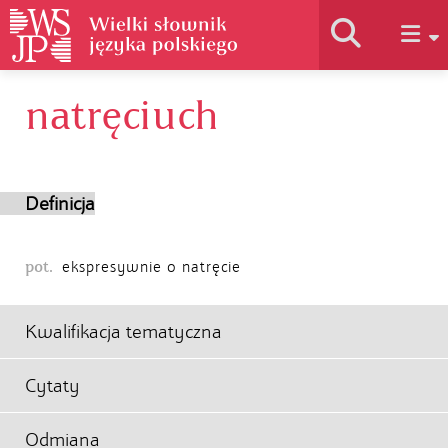
natręciuch
Historia słownika
Jak korzystać
Definicja
Podstawy naukowe
pot.
ekspresywnie o natręcie
Autorzy
Kwalifikacja tematyczna
Cytaty
Odmiana