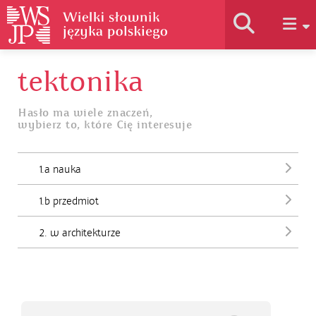
tektonika
Historia słownika
Hasło ma wiele znaczeń,
wybierz to, które Cię interesuje
Jak korzystać
1.a nauka
Podstawy naukowe
1.b przedmiot
Autorzy
2. w architekturze