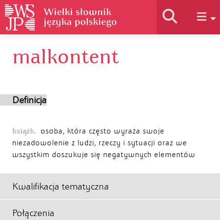
malkontent
Historia słownika
Jak korzystać
Definicja
Podstawy naukowe
książk.
osoba, która często wyraża swoje
niezadowolenie z ludzi, rzeczy i sytuacji oraz we
wszystkim doszukuje się negatywnych elementów
Autorzy
Kwalifikacja tematyczna
Połączenia