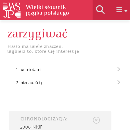
zarzygiwać
Historia słownika
Hasło ma wiele znaczeń,
wybierz to, które Cię interesuje
Jak korzystać
1. wymiotami
Podstawy naukowe
2. nienawiścią
Autorzy
CHRONOLOGIZACJA:
2006,
NKJP