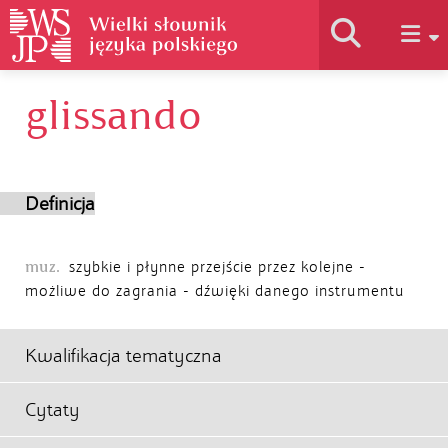
glissando
Historia słownika
Jak korzystać
Definicja
Podstawy naukowe
muz.
szybkie i płynne przejście przez kolejne -
możliwe do zagrania - dźwięki danego instrumentu
Autorzy
Kwalifikacja tematyczna
Cytaty