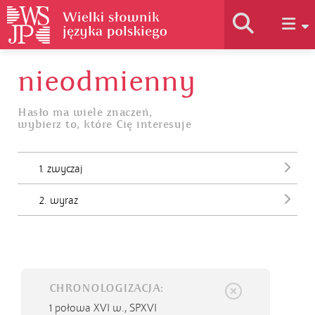
nieodmienny
Historia słownika
Hasło ma wiele znaczeń,
wybierz to, które Cię interesuje
Jak korzystać
1. zwyczaj
Podstawy naukowe
2. wyraz
Autorzy
CHRONOLOGIZACJA:
1 połowa XVI w.,
SPXVI