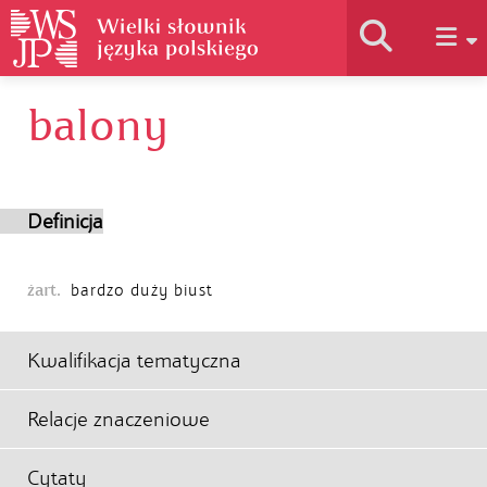
balony
Historia słownika
Jak korzystać
Definicja
Podstawy naukowe
żart.
bardzo duży biust
Autorzy
Kwalifikacja tematyczna
Relacje znaczeniowe
Cytaty