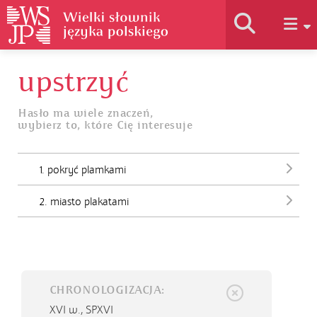
upstrzyć
Historia słownika
Hasło ma wiele znaczeń,
wybierz to, które Cię interesuje
Jak korzystać
1. pokryć plamkami
Podstawy naukowe
2. miasto plakatami
Autorzy
CHRONOLOGIZACJA:
XVI w.,
SPXVI