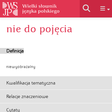
nie do pojęcia
Historia słownika
Jak korzystać
Definicja
Podstawy naukowe
niewyobrażalny
Autorzy
Kwalifikacja tematyczna
Relacje znaczeniowe
Cytaty