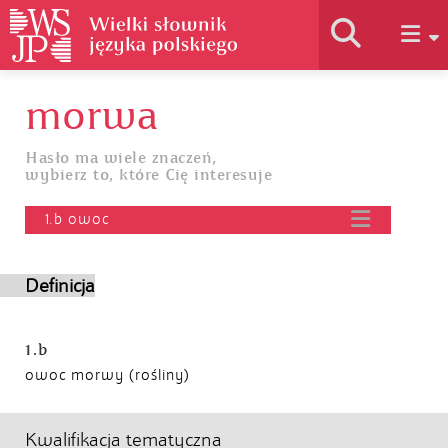
morwa
Historia słownika
Hasło ma wiele znaczeń,
wybierz to, które Cię interesuje
Jak korzystać
1.b owoc
Podstawy naukowe
Definicja
Autorzy
1.b
owoc morwy (rośliny)
Kwalifikacja tematyczna