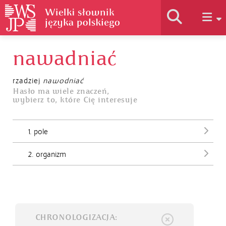
nawadniać
Historia słownika
rzadziej
nawodniać
Jak korzystać
Hasło ma wiele znaczeń,
wybierz to, które Cię interesuje
Podstawy naukowe
1. pole
2. organizm
Autorzy
CHRONOLOGIZACJA: