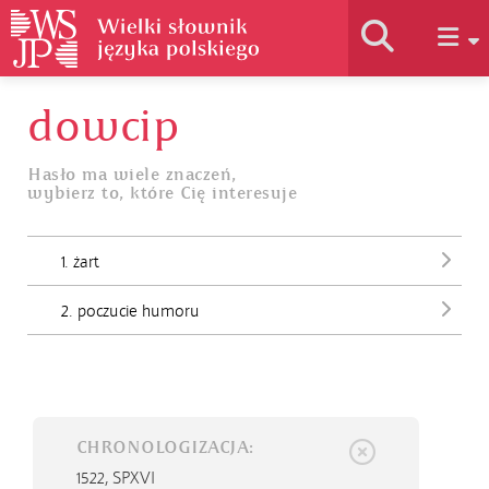
dowcip
Historia słownika
Hasło ma wiele znaczeń,
wybierz to, które Cię interesuje
Jak korzystać
1. żart
Podstawy naukowe
2. poczucie humoru
Autorzy
CHRONOLOGIZACJA:
1522,
SPXVI