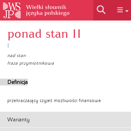
ponad stan II
Historia słownika
I
Jak korzystać
nad stan
fraza przymiotnikowa
Podstawy naukowe
Definicja
Autorzy
przekraczający czyjeś możliwości finansowe
Warianty