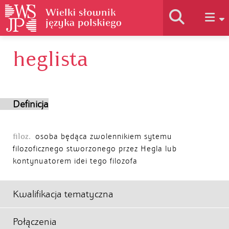
heglista
Historia słownika
Jak korzystać
Definicja
Podstawy naukowe
filoz.
osoba będąca zwolennikiem sytemu
filozoficznego stworzonego przez Hegla lub
kontynuatorem idei tego filozofa
Autorzy
Kwalifikacja tematyczna
Połączenia