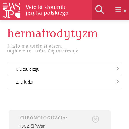
hermafrodytyzm
Historia słownika
Hasło ma wiele znaczeń,
wybierz to, które Cię interesuje
Jak korzystać
1. u zwierząt
Podstawy naukowe
2. u ludzi
Autorzy
CHRONOLOGIZACJA:
1902,
SJPWar