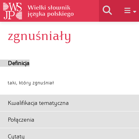
zgnuśniały
Historia słownika
Jak korzystać
Definicja
Podstawy naukowe
taki, który zgnuśniał
Autorzy
Kwalifikacja tematyczna
Połączenia
Cytaty