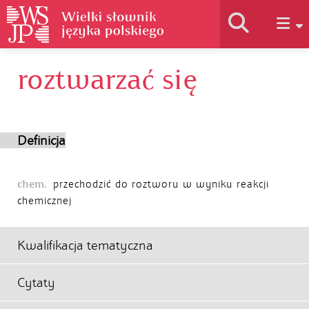
roztwarzać się
Historia słownika
Jak korzystać
Definicja
Podstawy naukowe
chem.
przechodzić do roztworu w wyniku reakcji
chemicznej
Autorzy
Kwalifikacja tematyczna
Cytaty