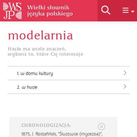
modelarnia
Historia słownika
Hasło ma wiele znaczeń,
wybierz to, które Cię interesuje
Jak korzystać
1. w domu kultury
Podstawy naukowe
2. w hucie
Autorzy
CHRONOLOGIZACJA:
1875,
J. Rostafiński, "Śluzowce (mycezoa)",