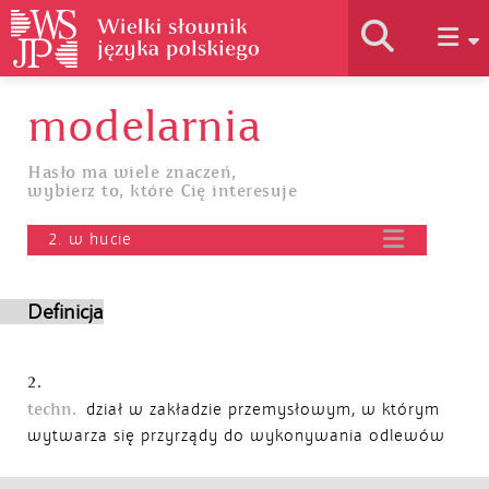
modelarnia
Historia słownika
Hasło ma wiele znaczeń,
wybierz to, które Cię interesuje
Jak korzystać
2. w hucie
Podstawy naukowe
Definicja
Autorzy
2.
techn.
dział w zakładzie przemysłowym, w którym
wytwarza się przyrządy do wykonywania odlewów