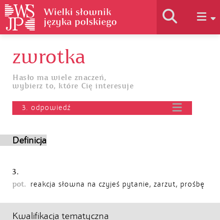
zwrotka
Historia słownika
Hasło ma wiele znaczeń,
wybierz to, które Cię interesuje
Jak korzystać
3. odpowiedź
Podstawy naukowe
Definicja
Autorzy
3.
pot.
reakcja słowna na czyjeś pytanie, zarzut, prośbę
Kwalifikacja tematyczna