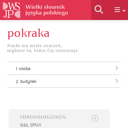
pokraka
Historia słownika
Hasło ma wiele znaczeń,
wybierz to, które Cię interesuje
Jak korzystać
1. osoba
Podstawy naukowe
2. budynek
Autorzy
CHRONOLOGIZACJA:
1565,
SPXVI