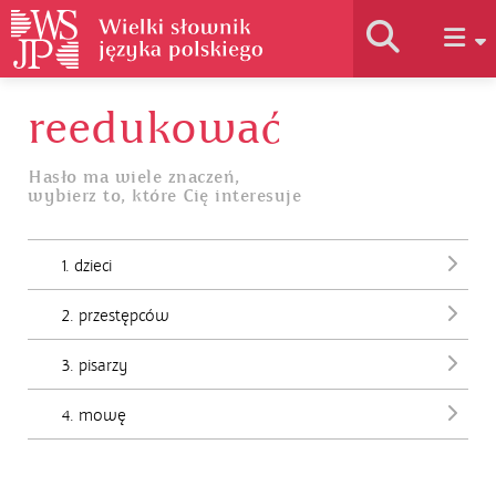
reedukować
Historia słownika
Hasło ma wiele znaczeń,
wybierz to, które Cię interesuje
Jak korzystać
1. dzieci
Podstawy naukowe
2. przestępców
Autorzy
3. pisarzy
4. mowę