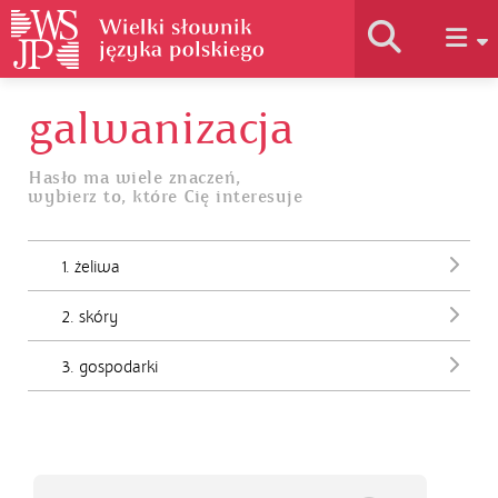
galwanizacja
Historia słownika
Hasło ma wiele znaczeń,
wybierz to, które Cię interesuje
Jak korzystać
1. żeliwa
Podstawy naukowe
2. skóry
Autorzy
3. gospodarki