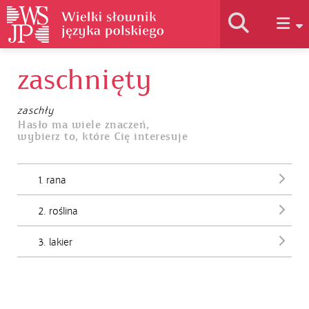
zaschnięty
Historia słownika
zaschły
Jak korzystać
Hasło ma wiele znaczeń,
wybierz to, które Cię interesuje
Podstawy naukowe
1. rana
2. roślina
Autorzy
3. lakier