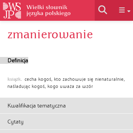
zmanierowanie
Historia słownika
Jak korzystać
Definicja
Podstawy naukowe
książk.
cecha kogoś, kto zachowuje się nienaturalnie,
naśladując kogoś, kogo uważa za wzór
Autorzy
Kwalifikacja tematyczna
Cytaty