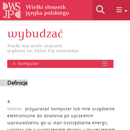
wybudzać
Historia słownika
Hasło ma wiele znaczeń,
wybierz to, które Cię interesuje
Jak korzystać
4. komputer
Podstawy naukowe
Definicja
Autorzy
4.
inform.
przywracać komputer lub inne urządzenie
elektroniczne do działania po uprzednim
wprowadzeniu go w stan oszczędzania energii,
wiążący się z wygaszeniem ekranu i zawieszeniem