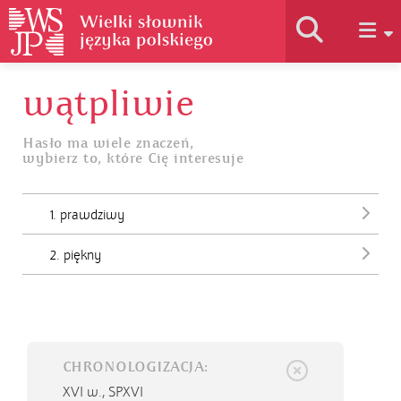
wątpliwie
Historia słownika
Hasło ma wiele znaczeń,
wybierz to, które Cię interesuje
Jak korzystać
1. prawdziwy
Podstawy naukowe
2. piękny
Autorzy
CHRONOLOGIZACJA:
XVI w.,
SPXVI