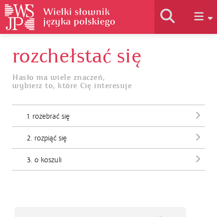
rozchełstać się
Historia słownika
Hasło ma wiele znaczeń,
wybierz to, które Cię interesuje
Jak korzystać
1. rozebrać się
Podstawy naukowe
2. rozpiąć się
Autorzy
3. o koszuli