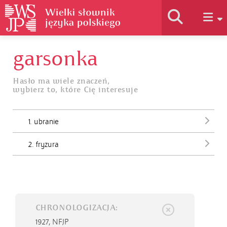
garsonka
Historia słownika
Hasło ma wiele znaczeń,
wybierz to, które Cię interesuje
Jak korzystać
1. ubranie
Podstawy naukowe
2. fryzura
Autorzy
CHRONOLOGIZACJA:
1927,
NFJP