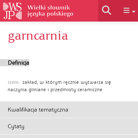
garncarnia
Historia słownika
Jak korzystać
Definicja
Podstawy naukowe
rzem.
zakład, w którym ręcznie wytwarza się
naczynia gliniane i przedmioty ceramiczne
Autorzy
Kwalifikacja tematyczna
Cytaty