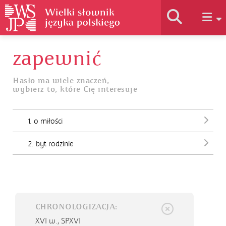
zapewnić
Historia słownika
Hasło ma wiele znaczeń,
wybierz to, które Cię interesuje
Jak korzystać
1. o miłości
Podstawy naukowe
2. byt rodzinie
Autorzy
CHRONOLOGIZACJA:
XVI w.,
SPXVI