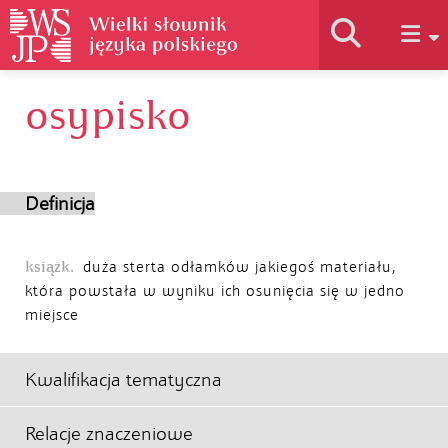
osypisko
Historia słownika
Jak korzystać
Definicja
Podstawy naukowe
książk.
duża sterta odłamków jakiegoś materiału,
która powstała w wyniku ich osunięcia się w jedno
miejsce
Autorzy
Kwalifikacja tematyczna
Relacje znaczeniowe