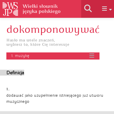
dokomponowywać
Historia słownika
Hasło ma wiele znaczeń,
wybierz to, które Cię interesuje
Jak korzystać
1. muzykę
Podstawy naukowe
Definicja
Autorzy
1.
dodawać jako uzupełnienie istniejącego już utworu
muzycznego