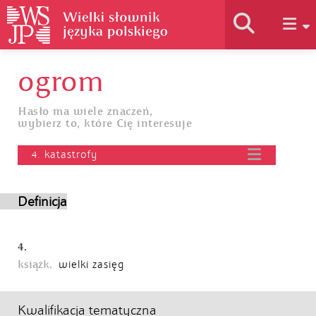
ogrom
Historia słownika
Hasło ma wiele znaczeń,
wybierz to, które Cię interesuje
Jak korzystać
4. katastrofy
Podstawy naukowe
Definicja
Autorzy
4.
książk.
wielki zasięg
Kwalifikacja tematyczna