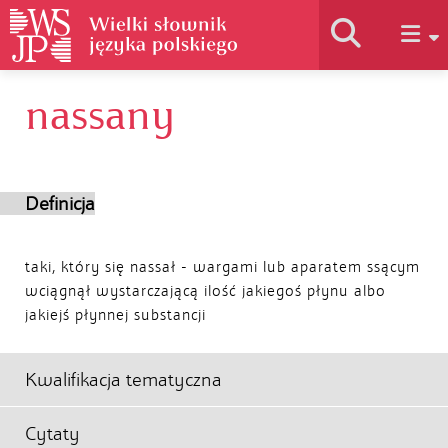
nassany
Historia słownika
Jak korzystać
Definicja
Podstawy naukowe
taki, który się nassał - wargami lub aparatem ssącym
wciągnął wystarczającą ilość jakiegoś płynu albo
jakiejś płynnej substancji
Autorzy
Kwalifikacja tematyczna
Cytaty