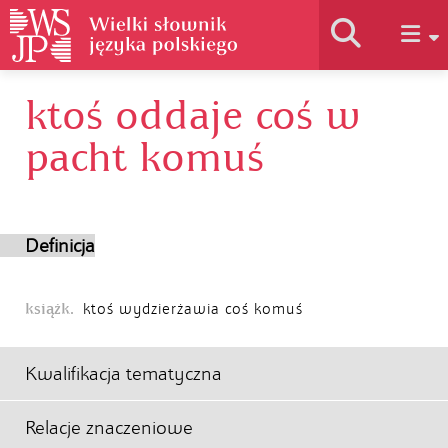
ktoś oddaje coś w
Historia słownika
pacht komuś
Jak korzystać
Definicja
Podstawy naukowe
książk.
ktoś wydzierżawia coś komuś
Autorzy
Kwalifikacja tematyczna
Relacje znaczeniowe