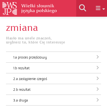
zmiana
Historia słownika
Hasło ma wiele znaczeń,
wybierz to, które Cię interesuje
Jak korzystać
1.a proces przejściowy
Podstawy naukowe
1.b rezultat
Autorzy
2.a zastąpienie czegoś
2.b rezultat
3.a druga