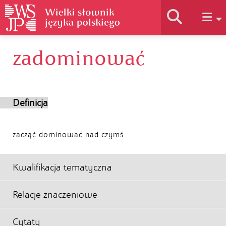
zadominować
Historia słownika
Jak korzystać
Definicja
Podstawy naukowe
zacząć dominować nad czymś
Autorzy
Kwalifikacja tematyczna
Relacje znaczeniowe
Cytaty