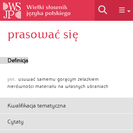
prasować się
Historia słownika
Jak korzystać
Definicja
Podstawy naukowe
pot.
usuwać samemu gorącym żelazkiem
nierówności materiału na własnych ubraniach
Autorzy
Kwalifikacja tematyczna
Cytaty