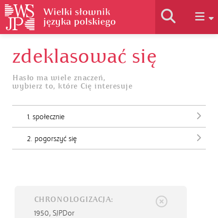
zdeklasować się
Historia słownika
Hasło ma wiele znaczeń,
wybierz to, które Cię interesuje
Jak korzystać
1. społecznie
Podstawy naukowe
2. pogorszyć się
Autorzy
CHRONOLOGIZACJA:
1950,
SJPDor