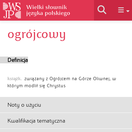
ogrójcowy
Historia słownika
Jak korzystać
Definicja
Podstawy naukowe
książk.
związany z Ogrójcem na Górze Oliwnej, w
którym modlił się Chrystus
Autorzy
Noty o użyciu
Kwalifikacja tematyczna