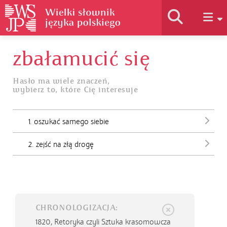
zbałamucić się
Historia słownika
Hasło ma wiele znaczeń,
wybierz to, które Cię interesuje
Jak korzystać
1. oszukać samego siebie
Podstawy naukowe
2. zejść na złą drogę
Autorzy
CHRONOLOGIZACJA:
1820,
Retoryka czyli Sztuka krasomowcza