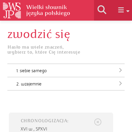
zwodzić się
Historia słownika
Hasło ma wiele znaczeń,
wybierz to, które Cię interesuje
Jak korzystać
1. siebie samego
Podstawy naukowe
2. wzajemnie
Autorzy
CHRONOLOGIZACJA:
XVI w.,
SPXVI