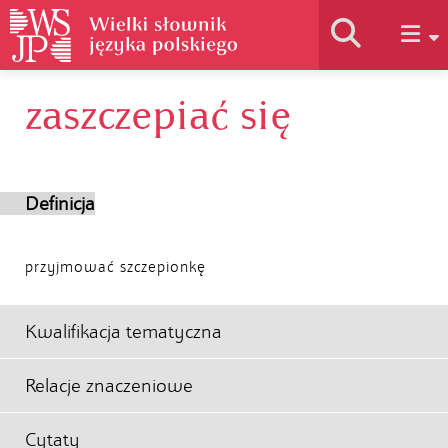
zaszczepiać się
Historia słownika
Jak korzystać
Definicja
Podstawy naukowe
przyjmować szczepionkę
Autorzy
Kwalifikacja tematyczna
Relacje znaczeniowe
Cytaty