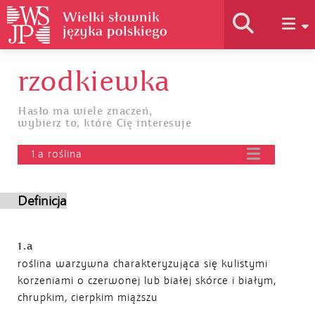
rzodkiewka
Historia słownika
Hasło ma wiele znaczeń,
wybierz to, które Cię interesuje
Jak korzystać
1.a roślina
Podstawy naukowe
Definicja
Autorzy
1.a
roślina warzywna charakteryzująca się kulistymi
korzeniami o czerwonej lub białej skórce i białym,
chrupkim, cierpkim miąższu