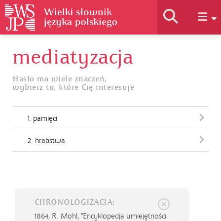
mediatyzacja
Historia słownika
Hasło ma wiele znaczeń,
wybierz to, które Cię interesuje
Jak korzystać
1. pamięci
Podstawy naukowe
2. hrabstwa
Autorzy
CHRONOLOGIZACJA:
1864,
R. Mohl, "Encyklopedja umiejętności