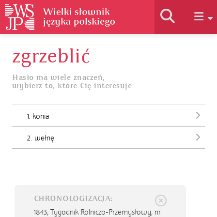
zgrzeblić
Historia słownika
Hasło ma wiele znaczeń,
wybierz to, które Cię interesuje
Jak korzystać
1. konia
Podstawy naukowe
2. wełnę
Autorzy
CHRONOLOGIZACJA:
1843,
Tygodnik Rolniczo-Przemysłowy, nr