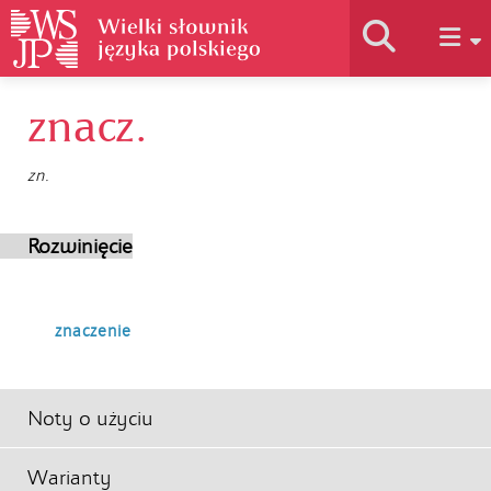
znacz.
Historia słownika
zn.
Jak korzystać
Rozwinięcie
Podstawy naukowe
znaczenie
Autorzy
Noty o użyciu
Warianty