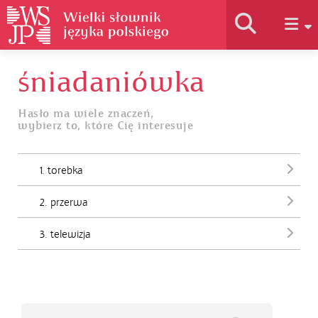
śniadaniówka
Historia słownika
Hasło ma wiele znaczeń,
wybierz to, które Cię interesuje
Jak korzystać
1. torebka
Podstawy naukowe
2. przerwa
Autorzy
3. telewizja